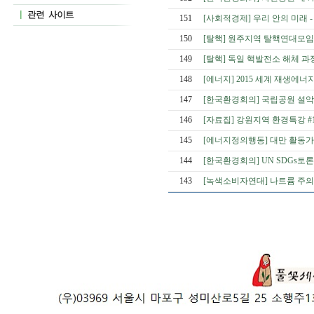
151
[사회적경제] 우리 안의 미래 
150
[탈핵] 원주지역 탈핵연대모임
149
[탈핵] 독일 핵발전소 해체 과
148
[에너지] 2015 세계 재생에너
147
[한국환경회의] 국립공원 설악
146
[자료집] 강원지역 환경특강 #1
145
[에너지정의행동] 대만 활동가
144
[한국환경회의] UN SDGs
143
[녹색소비자연대] 나트륨 주의