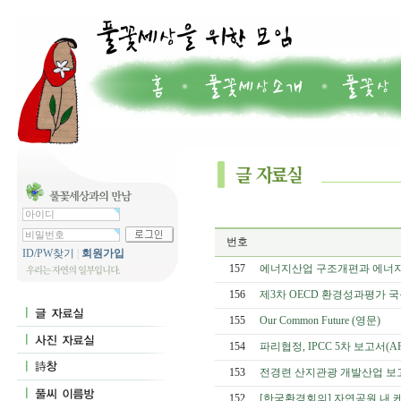
번호
ID/PW찾기
|
회원가입
157
에너지산업 구조개편과 에너
156
제3차 OECD 환경성과평가 
155
Our Common Future (영문)
154
파리협정, IPCC 5차 보고서(AR
153
전경련 산지관광 개발산업 보
152
[한국환경회의] 자연공원 내