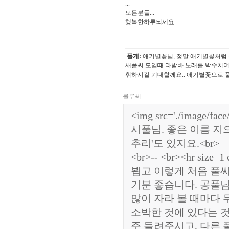
...
모든분들...
행복한하루되세요...
풀게:
애기별꽃님, 정말 애기별꽃처럼 
새풀씨 모임때 라밤바 노래를 박수치며
휘하시길 기대할께요.. 애기별꽃으로 풀씨이름
룰루씨
<img src='./image/fa
시풀님. 좋은 이름 지
추리'도 있지요.<br> 
<br>-- <br><hr si
뵙고 이렇게 처음 풀
기분 좋습니다. 공풀
많이 자라 볼 때마다 
소박한 것에 있다는 
주 들려주시고, 다른 