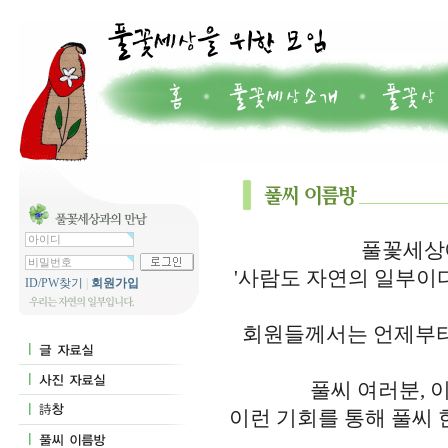
풀꽃세상에
'사람도 자연의 일부이
ID/PW찾기
|
회원가입
회원들께서는 언제부터
풀씨 여러분, 
이런 기회를 통해 풀씨 