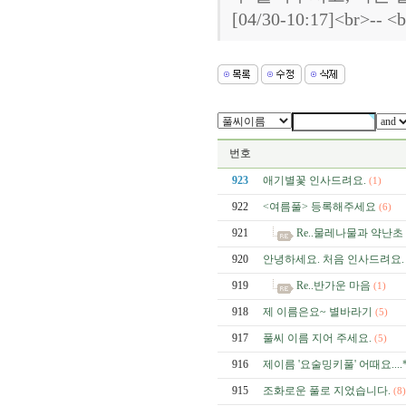
[04/30-10:17]<br>-- <
번호
923
애기별꽃 인사드려요.
(1)
922
<여름풀> 등록해주세요
(6)
921
Re..물레나물과 약난초
920
안녕하세요. 처음 인사드려요.
919
Re..반가운 마음
(1)
918
제 이름은요~ 별바라기
(5)
917
풀씨 이름 지어 주세요.
(5)
916
제이름 '요술밍키풀' 어때요....*
915
조화로운 풀로 지었습니다.
(8)