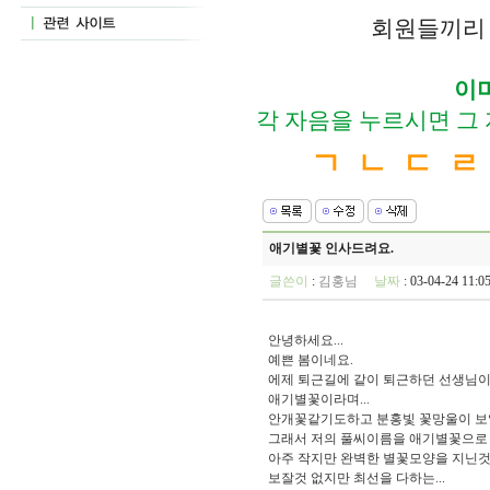
회원들끼리 
이
각 자음을 누르시면 그
ㄱ
ㄴ
ㄷ
ㄹ
애기별꽃 인사드려요.
글쓴이
:
김홍님
날짜
: 03-04-24 11
안녕하세요...
예쁜 봄이네요.
에제 퇴근길에 같이 퇴근하던 선생님이
애기별꽃이라며...
안개꽃같기도하고 분홍빛 꽃망울이 보일
그래서 저의 풀씨이름을 애기별꽃으로
아주 작지만 완벽한 별꽃모양을 지닌것
보잘것 없지만 최선을 다하는...