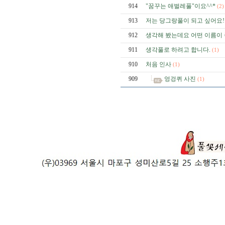
914
"꿈꾸는 애벌레풀"이요^^*
(2)
913
저는 당그랑풀이 되고 싶어요!
912
생각해 봤는데요 어떤 이름이 
911
생각풀로 하려고 합니다.
(1)
910
처음 인사
(1)
909
엉겅퀴 사진
(1)