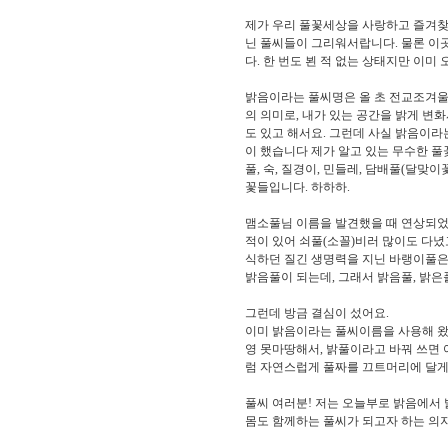
제가 우리 풀꽃세상을 사랑하고 즐겨찾
닌 풀씨들이 그리워서랍니다. 물론 이
다. 한 번도 뵌 적 없는 상태지만 이미
밝음이라는 풀씨명은 올 초 전교조겨울
의 의미로, 내가 있는 공간을 밝게 변
도 있고 해서요. 그런데 사실 밝음이라
이 했습니다 제가 알고 있는 무수한 풀꽃들
풀, 숙, 질경이, 민들레, 담배풀(달맞이꽃
꽃들입니다. 하하하.
맴소풀님 이름을 발견했을 때 연상되었
적이 있어 쇠풀(소꼴)비러 많이도 다녔
식하던 질긴 생명력을 지닌 바랭이풀은 
밝음풀이 되는데, 그래서 밝음풀, 밝은
그런데 방금 결심이 섰어요.
이미 밝음이라는 풀씨이름을 사용해 왔는
영 못마땅해서, 밝풀이라고 바꿔 쓰면 
럼 자연스럽게 풀짜를 끄트머리에 달게 되
풀씨 여러분! 저는 오늘부로 밝음에서 
몸도 함께하는 풀씨가 되고자 하는 의