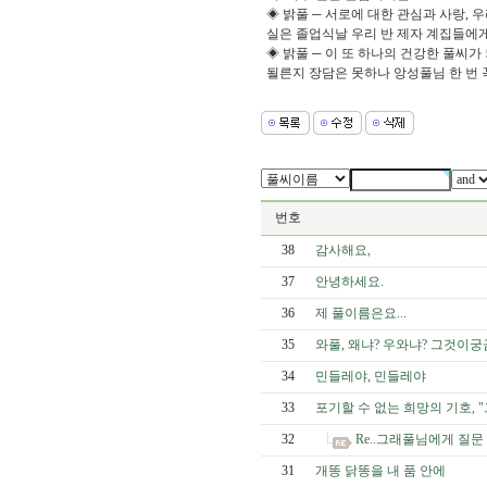
◈ 밝풀 ─ 서로에 대한 관심과 사랑,
실은 졸업식날 우리 반 제자 계집들에게
◈ 밝풀 ─ 이 또 하나의 건강한 풀씨
될른지 장담은 못하나 앙성풀님 한 번 
번호
38
감사해요,
37
안녕하세요.
36
제 풀이름은요...
35
와풀, 왜냐? 우와냐? 그것이궁
34
민들레야, 민들레야
33
포기할 수 없는 희망의 기호, "
32
Re..그래풀님에게 질문
31
개똥 닭똥을 내 품 안에