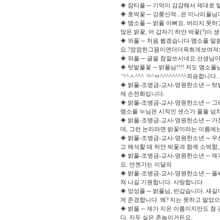
◈ 잠티풀 ─ 기억이 감감해서 제대로
◈ 호박꽃 ─ 강릉산적...은 미나리풀님
◈ 맴소풀 ─ 밝풀 이뻐요. 버리지 못하
많은 밝꽃, 어 갑자기 하얀 박꽃(?)이 
◈ 와풀 ─ 처음 뵙겠습니다.맴소풀
요.?깜깜한그믐이면더더욱희게보여져
◈ 와풀 ─ 글을 참잘쓰시네요.선생
◈ 텃밭풀꽃 ─ 밝풀님!!!! 저도 맴소
ㄱ^ㅅ^^^ ㄲ^ㅂ^^^^^^^^^죄송합니다
◈ 밝풀-조병금-교사-영원한소년 ─ 텃발풀
제 손전화입니다.
◈ 밝풀-조병금-교사-영원한소년 ─ 그
맴소풀 누님은 시적인 센스가 풀풀 넘
◈ 밝풀-조병금-교사-영원한소년 ─ 가
데, 그런 논리라면 밝꽃이라는 이름에
◈ 밝풀-조병금-교사-영원한소년 ─ 우
고 해석할 때 하얀 박꽃과 함께 소박함,
◈ 밝풀-조병금-교사-영원한소년 ─ 제
요. 언젠가는 이달의
◈ 밝풀-조병금-교사-영원한소년 ─ 풀
쳐 나길 기원합니다. 사랑합니다.
◈ 앙성풀 ─ 밝풀님, 반갑습니다. 새
게 존경합니다. 왜? 지는 못하고 말았으니
◈ 밝풀 ─ 제가 지은 이름이지만도 참
다. 지두 실은 촌놈이거든요.