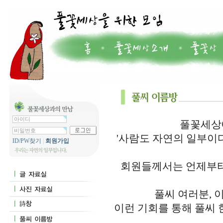
풀꽃세상에
'사람도 자연의 일부이
ID/PW찾기
|
회원가입
회원들께서는 언제부터
풀씨 여러분, 
이런 기회를 통해 풀씨 