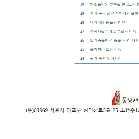
30
맴소풀님의 부름을 받고...저 밝
29
혼자 꾸는 꿈은 꿈이지만 풀씨님
28
내가 애기똥풀인 이유
27
수퍼저팔계라고 부르는 이유
26
달기똥풀(다게똥풀)은 참 시
25
풀이름이 없는 이유
24
귀가 좀 어두어서리...