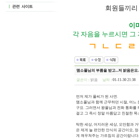
회원들끼리 
이
각 자음을 누르시면 그
ㄱ
ㄴ
ㄷ
ㄹ
맴소풀님의 부름을 받고...저 밝음은요..
글쓴이
:
밝음
날짜
: 01-11-30 21:3
먼저 제가 풀씨가 된 사연.
맴소풀님과 함께 근무하던 시절, 어느
구요. 그러면서 왕풀님과 전화 통화를 
걸고 그 즉시 정말 아름답고 친절한 목
탁한 세상, 어지러운 세상, 오만함과 
은 제게 늘 편안한 안식의 공간이요,
게 깨우쳐주는 가르침의 공간이랍니다.