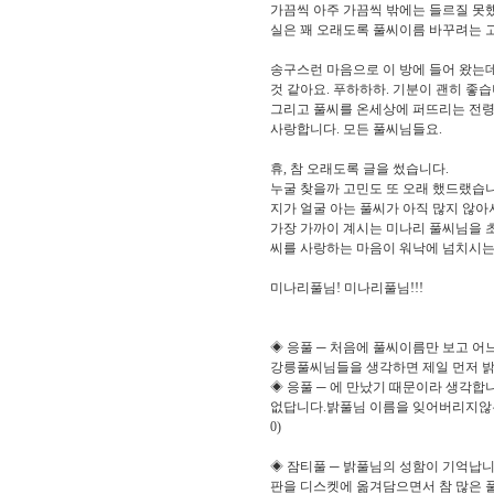
가끔씩 아주 가끔씩 밖에는 들르질 못
실은 꽤 오래도록 풀씨이름 바꾸려는 
송구스런 마음으로 이 방에 들어 왔는데
것 같아요. 푸하하하. 기분이 괜히 좋
그리고 풀씨를 온세상에 퍼뜨리는 전령
사랑합니다. 모든 풀씨님들요.
휴, 참 오래도록 글을 썼습니다.
누굴 찾을까 고민도 또 오래 했드랬습니
지가 얼굴 아는 풀씨가 아직 많지 않아
가장 가까이 계시는 미나리 풀씨님을 
씨를 사랑하는 마음이 워낙에 넘치시는
미나리풀님! 미나리풀님!!!
◈ 응풀 ─ 처음에 풀씨이름만 보고 어
강릉풀씨님들을 생각하면 제일 먼저 밝
◈ 응풀 ─ 에 만났기 때문이라 생각합
없답니다.밝풀님 이름을 잊어버리지않는 
0)
◈ 잠티풀 ─ 밝풀님의 성함이 기억납
판을 디스켓에 옮겨담으면서 참 많은 