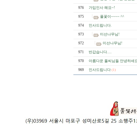
976
가입인사 해요~!
975
풀꽃이~~~~ ^^
974
인사드립니다.
973
미선나무님!
972
미선나무님!
971
반갑습니다.....
970
아름다운 풀씨님들 안녕하세요
969
인사드립니다
(1)