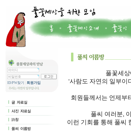
풀꽃세상에
'사람도 자연의 일부이
ID/PW찾기
|
회원가입
회원들께서는 언제부터
풀씨 여러분, 
이런 기회를 통해 풀씨 