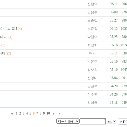
신현숙
06-11
806
김용수
06-09
928
노준철
05-27
980
. [ 씨 풀 ]
노준철
06-15
105
(4)
니다.
박철수
05-25
780
(1)
.
최성희
05-18
107
(3)
니다.
매닉
05-11
839
(2)
박은주
05-10
783
김보희
05-10
104
신영미
05-04
801
김진숙
04-29
979
이수연
04-20
876
김낙영
04-18
949
1
2
3
4
5
6
7
8
9
10