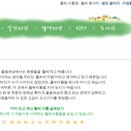
풀씨 이름방
|
풀씨 동아리
|
열린 울타리
|
자원
풀꽃세상에서는 회원들을 '풀씨'라고 부릅니다.
다'라는 생각을 우리는 '풀씨의 마음'이라고 생각하고 있기 때문입니다.
인가 누가 시키지도 않았건만, 풀씨이름을 하나씩 지니고 계십니다.
 여러분, 이 곳에서 풀씨이름을 지어 보시기 바랍니다.
씨 한 분 한분의 정체성 확인과 풀꽃세상과 맺고 있는 관계가 강화되고,
회원들끼리 더 깊은 교감이 오고가기를 희망합니다.
이미 쓰고 계신 풀씨 이름 살펴보기
르시면 그 자음으로 시작하는 풀씨이름들을 보실 수 있습니다.
ㄴ
ㄷ
ㄹ
ㅁ
ㅂ
ㅅ
ㅇ
ㅈ
ㅊ
ㅋ
ㅌ
ㅍ
ㅎ