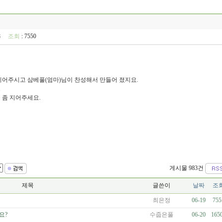
:28
조회
: 7550
지어주시고 삼베풀(엄마)님이 찬성해서 만들어 졌지요.
요
 좀 지어주세요.
게시물 983건
제목
글쓴이
날짜
조
최은정
06-19
755
요?
수줍은풀
06-20
165