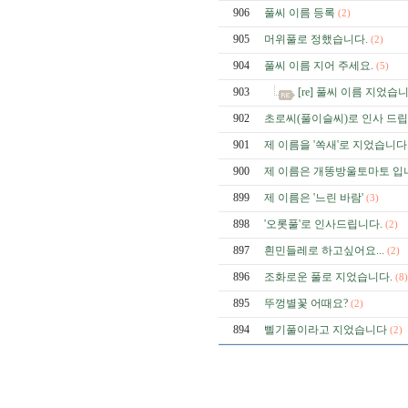
906
풀씨 이름 등록
(2)
905
머위풀로 정했습니다.
(2)
904
풀씨 이름 지어 주세요.
(5)
903
[re] 풀씨 이름 지었습니다
902
초로씨(풀이슬씨)로 인사 드립
901
제 이름을 '쏙새'로 지었습니다
900
제 이름은 개똥방울토마토 입
899
제 이름은 '느린 바람'
(3)
898
'오롯풀'로 인사드립니다.
(2)
897
흰민들레로 하고싶어요...
(2)
896
조화로운 풀로 지었습니다.
(8)
895
뚜껑별꽃 어때요?
(2)
894
삘기풀이라고 지었습니다
(2)