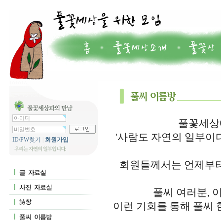
풀꽃세상에
'사람도 자연의 일부이
ID/PW찾기
|
회원가입
회원들께서는 언제부터
풀씨 여러분, 
이런 기회를 통해 풀씨 