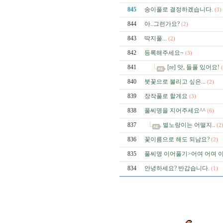
845
송이풀로 결정하겠습니다.
(3)
844
아..그런가요?
(2)
843
딱지풀...
(2)
842
등록해주세요~
(3)
841
[re] 앗, 들풀 있어요!
840
붓꽃으로 불리고 싶은...
(2)
839
장작풀로 할게요
(3)
838
풀씨명을 지어주세요^^
(6)
837
벌노랑이는 어떨지..
(2
836
꽃이름으로 해도 되남요?
(2)
835
풀씨명 이어풀기>어여 어여 
834
안녕하세요? 반갑습니다.
(1)