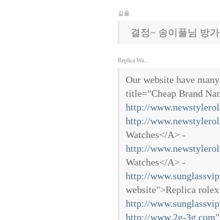
길풀
결정~ 송이풀님 방가
Replica Wa…
Our website have many
title="Cheap Brand N
http://www.newstylero
http://www.newstylero
Watches</A> -
http://www.newstylero
Watches</A> -
http://www.sunglassvip
website">Replica rolex
http://www.sunglassvip
http://www.2g-3g.com
"