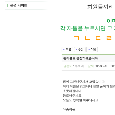
회원들끼리 
이
각 자음을 누르시면 그
ㄱ
ㄴ
ㄷ
ㄹ
송이풀로 결정하겠습니다.
글쓴이
:
주로미
날짜
: 05-03-31 19
함께 고민해주셔서 고맙습니다.
이제 이름을 갖고나니 정말 풀씨가 된
흐믓해집니다.
등로해주세요.
오늘도 행복한 하루되세요.
^^송이풀.