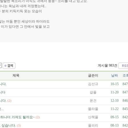
. 발랄한 목소리가 아직도 귀에서 웅웅~ 소리를 내고 있고요.
니는 쑥님과 내려 걱정했는데..
두 분의 키득키득 웃는 모습이
 않는 어둠 뿐인 세상이라 하더라도
 이가 있다면 그 안에서 빛을 보고
게시물 983건
제목
글쓴이
날짜
조
니다.
김선규
10-15
847
니다
갈풀
11-20
847
니다.
윤건
12-10
846
(2)
..
몰라풀
11-22
845
 하나더 가져도 될까요~
산책풀
09-15
842
(2)
고 싶습니다.
풀피리
08-13
842
(3)