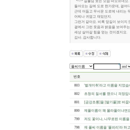
*^^* 길풀님 웃는 모습 떠오르네요
돌아오는 길에 도로 한가운데, 걸어다
근데 어둡고 무서운 도로에 내리는 
어찌나 귀엽고 재밌던지.
그런거 같아요. 비록 앞길이 보이지
곁에서 그런 웃음과 밝음을 보여주는
세상 살아갈 힘을 얻는 것이겠지요.
감사. 감사합니다.
번호
803
'벌개미취'라고 이름을 지었습
802
초청의 질서를 깼으니 걱정입
801
[금강초롱]을 [딸기풀]로 바꿉
800
제풀이름이 왜 몰라풀이냐면요.
799
저도 꽃이나, 나무로된 이름을
798
제 풀씨 이름을 '풀피리'라 하