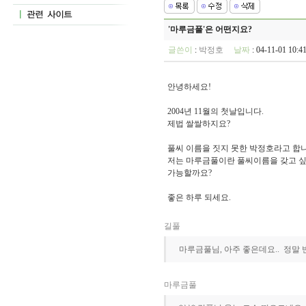
'마루금풀'은 어떤지요?
글쓴이
:
박정호
날짜
: 04-11-01 10
안녕하세요!
2004년 11월의 첫날입니다.
제법 쌀쌀하지요?
풀씨 이름을 짓지 못한 박정호라고 합니
저는 마루금풀이란 풀씨이름을 갖고 싶
가능할까요?
좋은 하루 되세요.
길풀
마루금풀님, 아주 좋은데요.. 정말
마루금풀