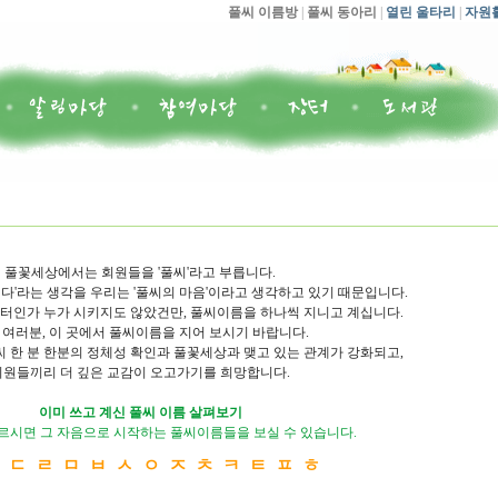
풀씨 이름방
|
풀씨 동아리
|
열린 울타리
|
자원
풀꽃세상에서는 회원들을 '풀씨'라고 부릅니다.
다'라는 생각을 우리는 '풀씨의 마음'이라고 생각하고 있기 때문입니다.
인가 누가 시키지도 않았건만, 풀씨이름을 하나씩 지니고 계십니다.
 여러분, 이 곳에서 풀씨이름을 지어 보시기 바랍니다.
씨 한 분 한분의 정체성 확인과 풀꽃세상과 맺고 있는 관계가 강화되고,
회원들끼리 더 깊은 교감이 오고가기를 희망합니다.
이미 쓰고 계신 풀씨 이름 살펴보기
르시면 그 자음으로 시작하는 풀씨이름들을 보실 수 있습니다.
ㄴ
ㄷ
ㄹ
ㅁ
ㅂ
ㅅ
ㅇ
ㅈ
ㅊ
ㅋ
ㅌ
ㅍ
ㅎ