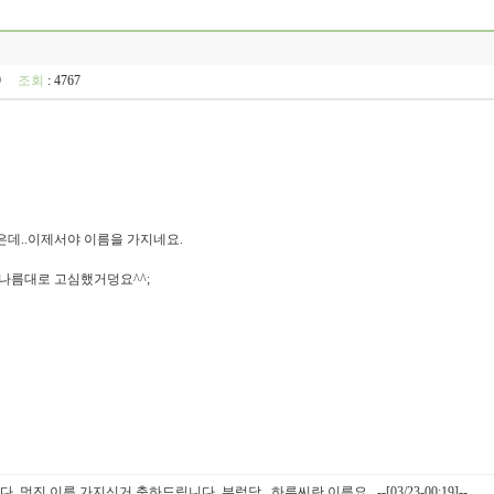
:59
조회
: 4767
은데..이제서야 이름을 가지네요.
.나름대로 고심했거덩요^^;
멋진 이름 가지신거 축하드립니다. 부럽당.. 하루씨란 이름요.. --[03/23-00:19]--