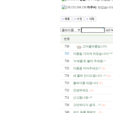
하루씨:
반갑습니다^^*
번호
758
고마울따름입니다.
757
이름을 가지게 되었습니다^^*
756
'누에풀'로 불러 주세용~!
755
이름좀 지어주세요^^
(1)
754
새 풀씨 인사드립니다. ^^
(1)
753
풀씨이름 바꿉니다
(1)
752
안녕하세요.
(1)
751
신고합니돳~!!
750
고민하다가 결국... ^^
(1)
749
저도 등록 할래요...
(1)