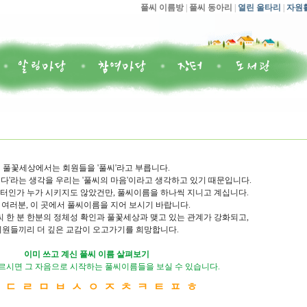
풀씨 이름방
|
풀씨 동아리
|
열린 울타리
|
자원
풀꽃세상에서는 회원들을 '풀씨'라고 부릅니다.
다'라는 생각을 우리는 '풀씨의 마음'이라고 생각하고 있기 때문입니다.
인가 누가 시키지도 않았건만, 풀씨이름을 하나씩 지니고 계십니다.
 여러분, 이 곳에서 풀씨이름을 지어 보시기 바랍니다.
씨 한 분 한분의 정체성 확인과 풀꽃세상과 맺고 있는 관계가 강화되고,
회원들끼리 더 깊은 교감이 오고가기를 희망합니다.
이미 쓰고 계신 풀씨 이름 살펴보기
르시면 그 자음으로 시작하는 풀씨이름들을 보실 수 있습니다.
ㄴ
ㄷ
ㄹ
ㅁ
ㅂ
ㅅ
ㅇ
ㅈ
ㅊ
ㅋ
ㅌ
ㅍ
ㅎ