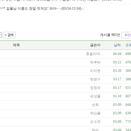
 길풀님 이름도 정말 멋져요! 와아~ --[03/24-13:34]--
게시물 983건
제목
글쓴이
날짜
조
흔들리며 …
04-04
498
하루씨
03-21
476
이지현
03-20
509
한광수
03-17
588
정청라
03-17
651
은성풀
03-10
607
순화
03-09
644
利山풀
03-09
639
손소전
03-09
772
팅이
03-08
543