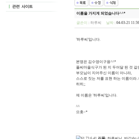
이름을 가지게 되었습니다^^*
글쓴이
:
하루씨
날짜
: 04-03-21 11
'하루씨'입니다.
본명은 김수영이구용^^*
풀씨마을식구가 된 지 두어달 된 것 같
부모님이 지어주신 이름이 아니라,
스스로 짓는 저를 표현 하는 이름이라.
히히;;
제 이름은 '하루씨'입니다.
^^
므흣~*
길풀:
하루씨님, 반갑습니다. 