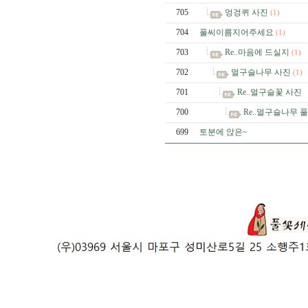
705
엉겅퀴 사진
(1)
704
풀씨이름지어주세요
(1)
703
Re..마음에 드실지
(1)
702
멀구슬나무 사진
(1)
701
Re..멀구슬꽃 사진
700
Re..멀구슬나무
699
토분에 앉은~