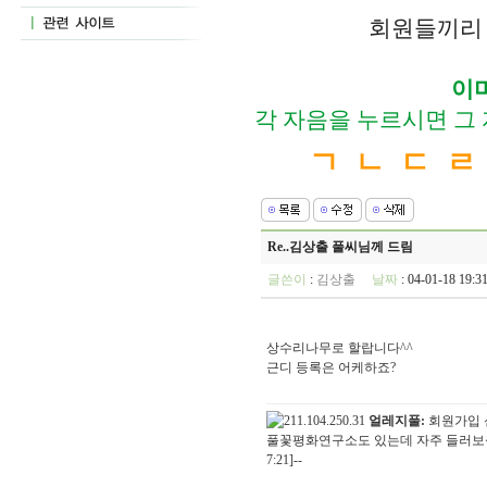
회원들끼리 
이
각 자음을 누르시면 그
ㄱ
ㄴ
ㄷ
ㄹ
Re..김상출 풀씨님께 드림
글쓴이
:
김상출
날짜
: 04-01-18 19
상수리나무로 할랍니다^^
근디 등록은 어케하죠?
얼레지풀:
회원가입 
풀꽃평화연구소도 있는데 자주 들러보십시오
7:21]--