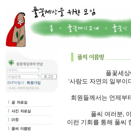
풀꽃세상에
'사람도 자연의 일부이
ID/PW찾기
|
회원가입
회원들께서는 언제부터
풀씨 여러분, 
이런 기회를 통해 풀씨 