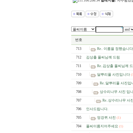
얼레지풀:
자주뵙겠습니다
번호
713
Re.. 이름을 정했습니다
712
김상출 풀씨님께 드림
711
Re..김상출 풀씨님께 
710
달뿌리풀 사진입니다
(
709
Re..달뿌리풀 사진입
708
상수리나무 사진 입니
707
Re..상수리나무 사
706
인사드립니다.
705
엉겅퀴 사진
(1)
704
풀씨이름지어주세요
(1)