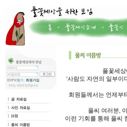
풀꽃세상에
'사람도 자연의 일부이
ID/PW찾기
|
회원가입
회원들께서는 언제부터
풀씨 여러분, 
이런 기회를 통해 풀씨 