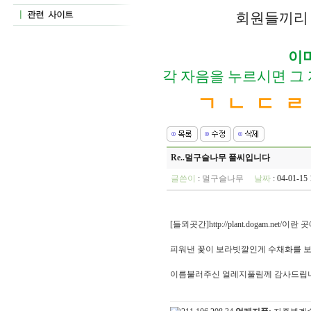
회원들끼리 
이
각 자음을 누르시면 그
ㄱ
ㄴ
ㄷ
ㄹ
Re..멀구슬나무 풀씨입니다
글쓴이
:
멀구슬나무
날짜
: 04-01-1
[들뫼곳간]http://plant.dogam.net
피워낸 꽃이 보라빗깔인게 수채화를 보
이름불러주신 얼레지풀림께 감사드립니다