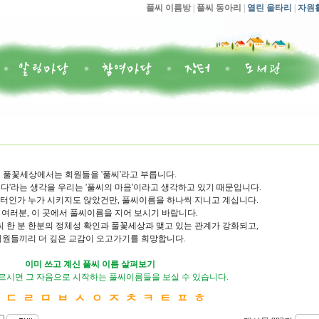
풀씨 이름방
|
풀씨 동아리
|
열린 울타리
|
자원
풀꽃세상에서는 회원들을 '풀씨'라고 부릅니다.
다'라는 생각을 우리는 '풀씨의 마음'이라고 생각하고 있기 때문입니다.
인가 누가 시키지도 않았건만, 풀씨이름을 하나씩 지니고 계십니다.
 여러분, 이 곳에서 풀씨이름을 지어 보시기 바랍니다.
씨 한 분 한분의 정체성 확인과 풀꽃세상과 맺고 있는 관계가 강화되고,
회원들끼리 더 깊은 교감이 오고가기를 희망합니다.
이미 쓰고 계신 풀씨 이름 살펴보기
르시면 그 자음으로 시작하는 풀씨이름들을 보실 수 있습니다.
ㄴ
ㄷ
ㄹ
ㅁ
ㅂ
ㅅ
ㅇ
ㅈ
ㅊ
ㅋ
ㅌ
ㅍ
ㅎ