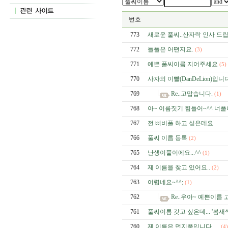
번호
773
새로운 풀씨..산자락 인사 드립
772
들풀은 어떤지요.
(3)
771
예쁜 풀씨이름 지어주세요
(5)
770
사자의 이빨(DanDeLion)입니다
769
Re..고맙습니다.
(1)
768
아~ 이름짓기 힘들어~^^ 너
767
전 삐비풀 하고 싶은데요
766
풀씨 이름 등록
(2)
765
난생이풀이에요...^^
(1)
764
제 이름을 찾고 있어요..
(2)
763
어렵네요~^^;
(1)
762
Re..우아~ 예쁜이름 
761
풀씨이름 갖고 싶은데... '봄새
760
제 이름은 먼지풀입니다.....
(4)