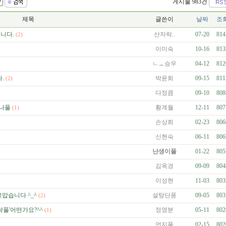
게시물 983건
제목
글쓴이
날짜
조
니다.
산자락..
07-20
814
(2)
이미숙
10-16
813
ㄴㅗ승우
04-12
812
.
박윤희
09-15
811
(2)
다정큼
09-10
808
풀나풀
황계월
12-11
807
(1)
손상희
02-23
806
신현숙
06-11
806
난생이풀
01-22
805
김옥경
09-09
804
이성현
11-03
803
고맙습니다 ^_^
설탕단풍
09-05
803
(2)
싹풀'어떤가요?^^
정영분
05-11
802
(1)
먼지풀
02-15
802