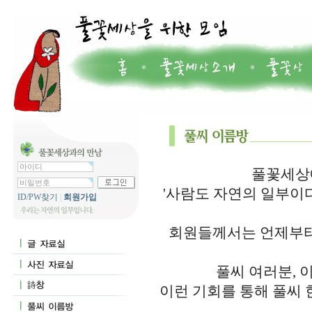
풀꽃세상에
'사람도 자연의 일부이
ID/PW찾기
|
회원가입
회원들께서는 언제부터
풀씨 여러분, 
이런 기회를 통해 풀씨 