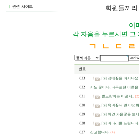
회원들끼리 
이
각 자음을 누르시면 그
ㄱ
ㄴ
ㄷ
ㄹ
번호
833
[re] 갯메꽃을 아시나요
832
저도 꽃이나, 나무로된 이름을
831
벌노랑이는 어떨지..
(2
830
[re] 옥녀꽃대 란 야생
829
[re] 하얀 가을꽃을 보
828
[re] 마타리를 드립니다
827
신고합니다.
(4)