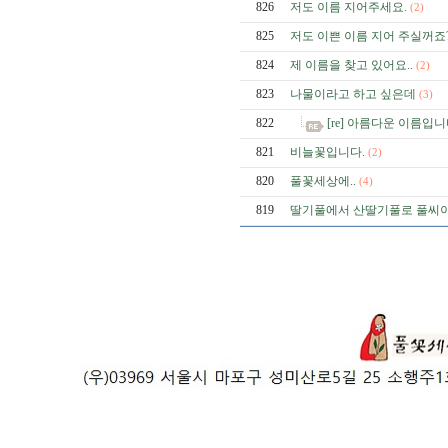
826
저도 이름 지어주세요.
(2)
825
저도 이쁜 이름 지어 주실꺼죠
824
제 이름을 찾고 있어요..
(2)
823
나물이라고 하고 싶은데
(3)
822
[re] 아름다운 이름입니
821
비늘꽃입니다.
(2)
820
풀꽃세상에..
(4)
819
딸기풀에서 산딸기풀로 풀씨이