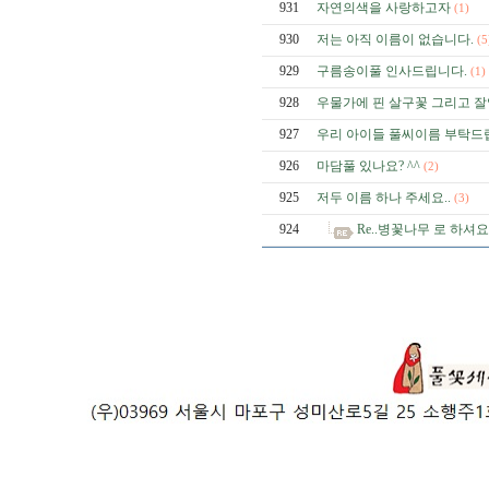
931
자연의색을 사랑하고자
(1)
930
저는 아직 이름이 없습니다.
(5
929
구름송이풀 인사드립니다.
(1)
928
우물가에 핀 살구꽃 그리고 잘
927
우리 아이들 풀씨이름 부탁드
926
마담풀 있나요? ^^
(2)
925
저두 이름 하나 주세요..
(3)
924
Re..병꽃나무 로 하셔요