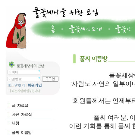
풀꽃세상에
'사람도 자연의 일부이
ID/PW찾기
|
회원가입
회원들께서는 언제부터
풀씨 여러분, 
이런 기회를 통해 풀씨 