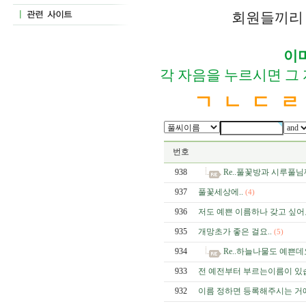
회원들끼리 
이
각 자음을 누르시면 그
ㄱ
ㄴ
ㄷ
ㄹ
번호
938
Re..풀꽃방과 시루풀님
937
풀꽃세상에..
(4)
936
저도 예쁜 이름하나 갖고 싶어
935
개망초가 좋은 걸요..
(5)
934
Re..하늘나물도 예쁜데
933
전 예전부터 부르는이름이 있
932
이름 정하면 등록해주시는 거예