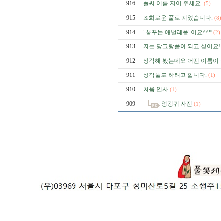
916
풀씨 이름 지어 주세요.
(5)
915
조화로운 풀로 지었습니다.
(8)
914
"꿈꾸는 애벌레풀"이요^^*
(2)
913
저는 당그랑풀이 되고 싶어요!
912
생각해 봤는데요 어떤 이름이 
911
생각풀로 하려고 합니다.
(1)
910
처음 인사
(1)
909
엉겅퀴 사진
(1)