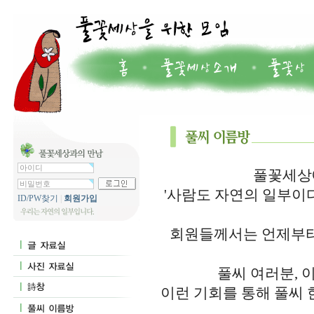
풀꽃세상에
'사람도 자연의 일부이
ID/PW찾기
|
회원가입
회원들께서는 언제부터
풀씨 여러분, 
이런 기회를 통해 풀씨 