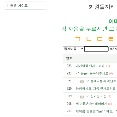
회원들끼리 
이
각 자음을 누르시면 그
ㄱ
ㄴ
ㄷ
ㄹ
번호
923
애기별꽃 인사드려요.
(1)
922
<여름풀> 등록해주세요
(6)
921
Re..물레나물과 약난초
920
안녕하세요. 처음 인사드려요.
919
Re..반가운 마음
(1)
918
제 이름은요~ 별바라기
(5)
917
제이름 '요술밍키풀' 어때요....*