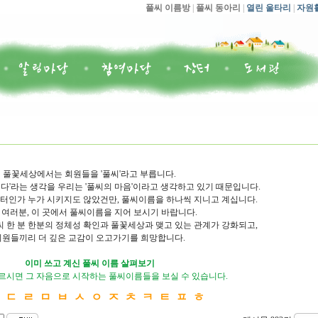
풀씨 이름방
|
풀씨 동아리
|
열린 울타리
|
자원
풀꽃세상에서는 회원들을 '풀씨'라고 부릅니다.
다'라는 생각을 우리는 '풀씨의 마음'이라고 생각하고 있기 때문입니다.
인가 누가 시키지도 않았건만, 풀씨이름을 하나씩 지니고 계십니다.
 여러분, 이 곳에서 풀씨이름을 지어 보시기 바랍니다.
씨 한 분 한분의 정체성 확인과 풀꽃세상과 맺고 있는 관계가 강화되고,
회원들끼리 더 깊은 교감이 오고가기를 희망합니다.
이미 쓰고 계신 풀씨 이름 살펴보기
르시면 그 자음으로 시작하는 풀씨이름들을 보실 수 있습니다.
ㄴ
ㄷ
ㄹ
ㅁ
ㅂ
ㅅ
ㅇ
ㅈ
ㅊ
ㅋ
ㅌ
ㅍ
ㅎ