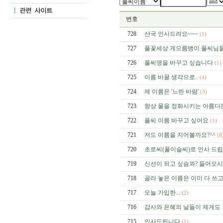
번호
728
산국 인사드려요~~~
(1)
727
풀꽃세상 게으름뱅이 풀씨님들
726
풀씨명을 바꾸고 싶습니다
(1)
725
이름 바꿀 생각으로..
(4)
724
제 이름은 '느린 바람'
(3)
723
항상 물을 정화시키는 아름다
722
풀씨 이름 바꾸고 싶어요
(1)
721
저도 이름을 지어볼까요?^^
(8
720
초로씨(풀이슬씨)로 인사 드립
719
신선이 되고 싶슴꽈? 들어오시
718
골라 놓은 이름은 이미 다 쓰고
717
오늘 가입한...
(2)
716
감사와 은혜의 날들이 제게도
715
인사드립니다
(1)