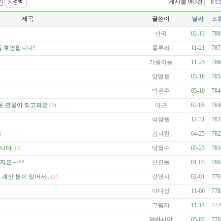
게시물 983건
제목
글쓴이
날짜
조
산국
02-13
788
 호명합니다!
룰루씨
11-21
787
가을하늘
11-25
786
얼떨풀
03-18
785
박은주
05-10
784
운 연꽃이 되고파요
이근
02-05
784
(2)
석잠풀
12-31
783
김지현
04-25
782
)
니다.
박철수
05-25
781
(1)
지요~~^^
신인풀
01-03
780
 계신 분이 있어서..
강명지
02-01
779
(1)
이다정
11-06
778
그림자
11-14
777
아카시아
05-02
776