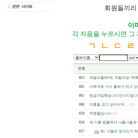
회원들끼리 
이
각 자음을 누르시면 그
ㄱ
ㄴ
ㄷ
ㄹ
번호
863
게릴라풀&#58; 게릴라성+독
862
너에게로 가서 풀씨가 되고 싶
861
방금가입했습니다인사드립니
860
이름을 갖고 싶어서여.....
(2)
859
무명풀입니다
(2)
858
제 이름 원풀에서 나풀나풀로 
857
Re..가을은 옆구리가 