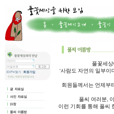
풀꽃세상에
'사람도 자연의 일부이
ID/PW찾기
|
회원가입
회원들께서는 언제부터
풀씨 여러분, 
이런 기회를 통해 풀씨 