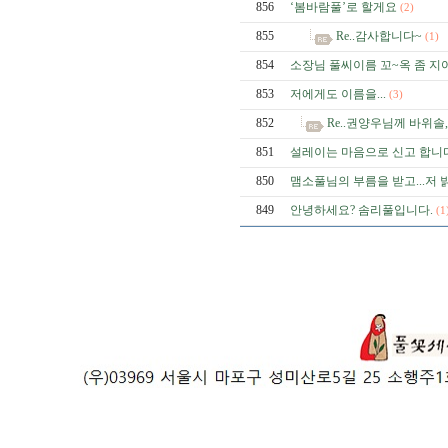
856
‘봄바람풀’로 할게요
(2)
855
Re..감사합니다~
(1)
854
소장님 풀씨이름 꼬~옥 좀 
853
저에게도 이름을...
(3)
852
Re..권양우님께 바위솔,
851
설레이는 마음으로 신고 합니
850
맴소풀님의 부름을 받고...저 밝
849
안녕하세요? 솜리풀입니다.
(1