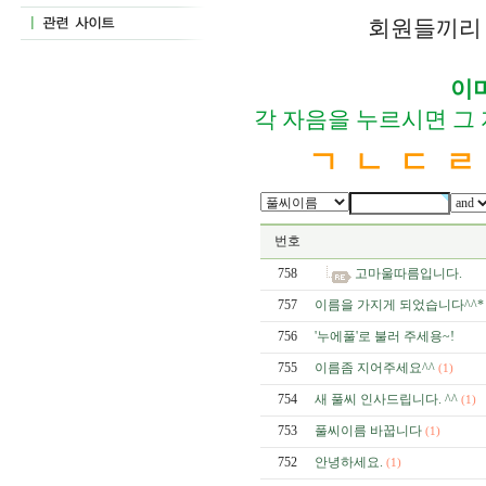
회원들끼리 
이
각 자음을 누르시면 그
ㄱ
ㄴ
ㄷ
ㄹ
번호
758
고마울따름입니다.
757
이름을 가지게 되었습니다^^*
756
'누에풀'로 불러 주세용~!
755
이름좀 지어주세요^^
(1)
754
새 풀씨 인사드립니다. ^^
(1)
753
풀씨이름 바꿉니다
(1)
752
안녕하세요.
(1)