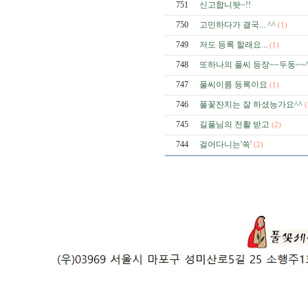
751
신고합니돳~!!
750
고민하다가 결국... ^^
(1)
749
저도 등록 할래요...
(1)
748
또하나의 풀씨 등장~~두둥~~^
747
풀씨이름 등록이요
(1)
746
풀꽃잔치는 잘 하셨능가요^^
(
745
길풀님의 전활 받고
(2)
744
걸어다니는'쑥'
(2)