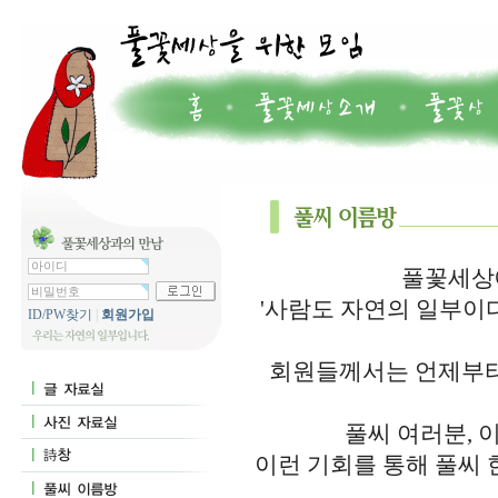
풀꽃세상에
'사람도 자연의 일부이
ID/PW찾기
|
회원가입
회원들께서는 언제부터
풀씨 여러분, 
이런 기회를 통해 풀씨 