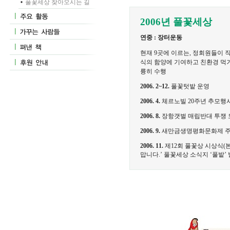
풀꽃세상 찾아오시는 길
2006년 풀꽃세상
연중 : 장터운동
현재 9곳에 이르는, 정회원들이 
식의 함양에 기여하고 친환경 먹
륭히 수행
2006. 2~12.
풀꽃텃밭 운영
2006. 4.
체르노빌 20주년 추모행
2006. 8.
장항갯벌 매립반대 투쟁 
2006. 9.
새만금생명평화문화제 주관
2006. 11.
제12회 풀꽃상 시상식(
맙니다.’ 풀꽃세상 소식지 ‘풀밭’